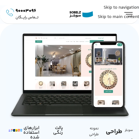
Skip to navigation
90003096
Skip to main content
تـــماس رایـــگان
پالت
ابزار‌های
نمونه
طراحی
سوبلز
رنگی
استفاده
طراحی
شده