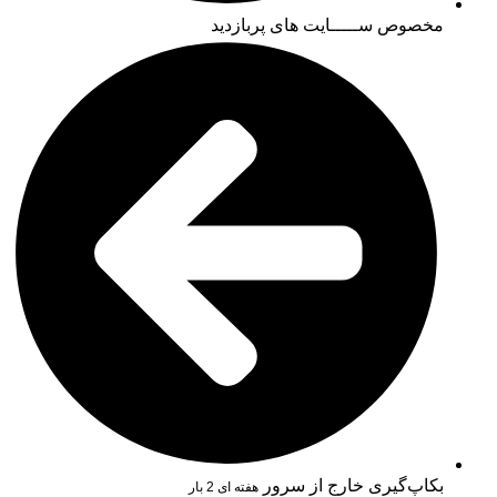
مخصوص ســـــایت های پربازدید
بکاپ‌گیری خارج از سرور
هفته ای 2 بار