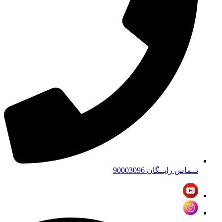
تــماس رایــگان 90003096