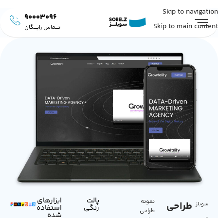
Skip to navigation
90003096
Skip to main content
تـــماس رایـــگان
پالت
ابزار‌های
نمونه
طراحی
سوبلز
رنگی
استفاده
طراحی
شده