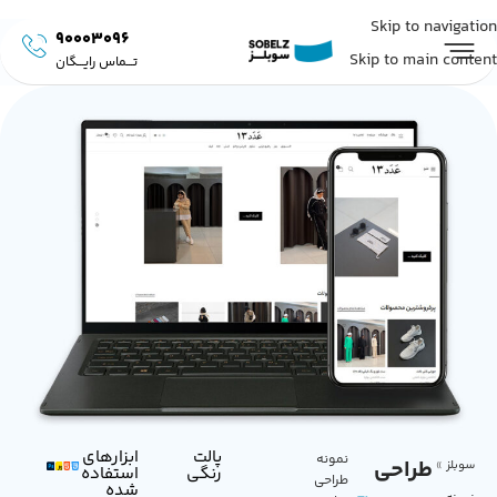
Skip to navigation
90003096
Skip to main content
تـــماس رایـــگان
پالت
ابزار‌های
نمونه
طراحی
سوبلز
»
رنگی
استفاده
طراحی
شده