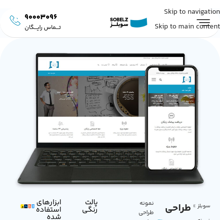
Skip to navigation
90003096
Skip to main content
تـــماس رایـــگان
پالت
ابزار‌های
نمونه
طراحی
سوبلز
»
رنگی
استفاده
طراحی
شده