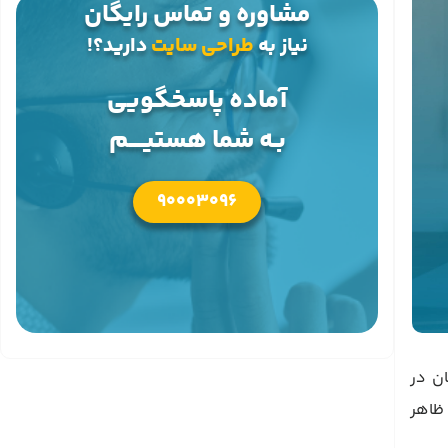
مشاوره و تماس رایگان
نیاز به
طراحی سایت
دارید؟!
آماده پاسخگویی
بـه شما هستیــــم
90003096
ان در
 ظاهر