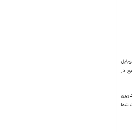
ی الگوریتم Mobile-First Indexing، نسخه موبایل
یح در
اربری
ی‌کند که وب‌سایت شما