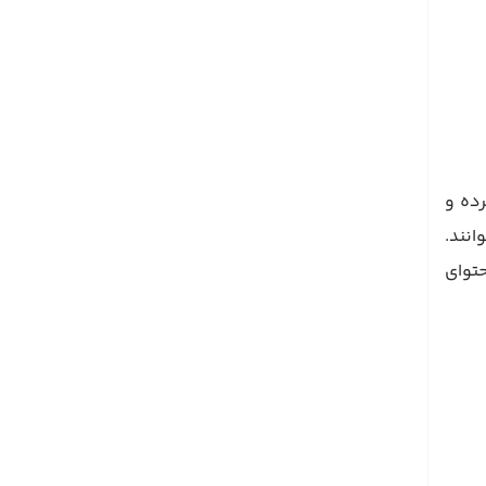
رده و
انند.
حتوای