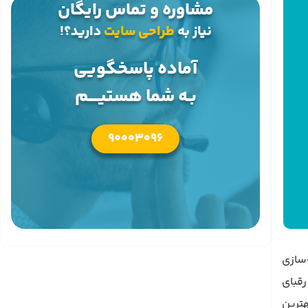
مشاوره و تماس رایگان
نیاز به
طراحی سایت
دارید؟!
آماده پاسخگویی
بـه شما هستیــــم
90003096
‌سازی
رقبای
یرید. در این مطلب، ما به شما 5 مورد از بهترین