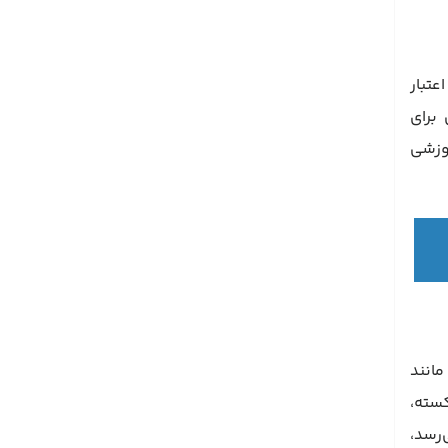
 سئو است و معیارهای ابداعی آن مانند اعتبار دامنه (Domain Authority) و اعتبار
ای عالی برای
موزشی
ما را مانند
شکسته،
‌رسد،