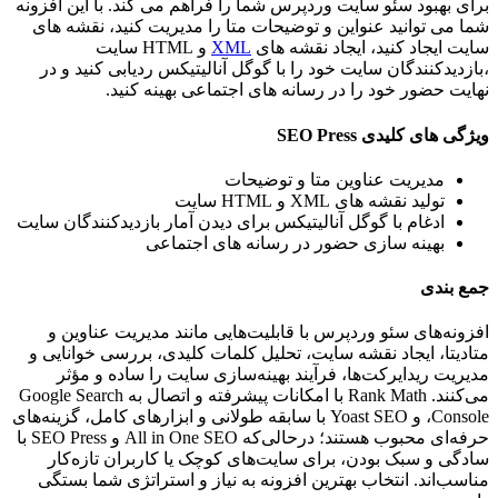
برای بهبود سئو سایت وردپرس شما را فراهم می کند. با این افزونه
شما می توانید عنواین و توضیحات متا را مدیریت کنید، نقشه های
سایت ایجاد کنید، ایجاد نقشه های
XML
و HTML سایت
،بازدیدکنندگان سایت خود را با گوگل آنالیتیکس ردیابی کنید و در
نهایت حضور خود را در رسانه های اجتماعی بهینه کنید.
ویژگی های کلیدی SEO Press
مدیریت عناوین متا و توضیحات
تولید نقشه های XML و HTML سایت
ادغام با گوگل آنالیتیکس برای دیدن آمار بازدیدکنندگان سایت
بهینه سازی حضور در رسانه های اجتماعی
جمع بندی
افزونه‌های سئو وردپرس با قابلیت‌هایی مانند مدیریت عناوین و
متادیتا، ایجاد نقشه سایت، تحلیل کلمات کلیدی، بررسی خوانایی و
مدیریت ریدایرکت‌ها، فرآیند بهینه‌سازی سایت را ساده و مؤثر
می‌کنند. Rank Math با امکانات پیشرفته و اتصال به Google Search
Console، و Yoast SEO با سابقه طولانی و ابزارهای کامل، گزینه‌های
حرفه‌ای محبوب هستند؛ درحالی‌که All in One SEO و SEO Press با
سادگی و سبک بودن، برای سایت‌های کوچک یا کاربران تازه‌کار
مناسب‌اند. انتخاب بهترین افزونه به نیاز و استراتژی شما بستگی