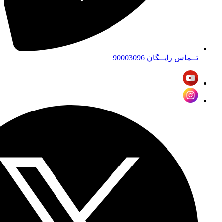
تــماس رایــگان 90003096