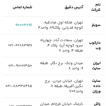
نام
آدرس دقیق
شماره تماس
شرکت
تهران، فلکه اول صادقیه،
سوبلز
۹۰۰۰۳۰۹۶
کوچه قدیانی، پلاک۶۹، واحد۴
تهران، سعادت آباد، چهارراه
دارکوب
سرو، کوچه آریا، پلاک ۴،
۰۲۱-۲۲۰۸۳۹۲۶
وب
طبقه ۴، واحد ۷
ایران
میدان ونک، برج نگار، طبقه
۰۲۱-۹۱۰۰۶۴۵۰
سایت
۹، واحد ۸
سایت
تهران، خیابان جردن، برج
داده
نگین آفریقا، طبقه ۷،
۰۲۱-۸۸۳۳۸۴۶۵
ورزان
واحد۷۰۲
راش
نارمک، خیابان فرجام، میدان