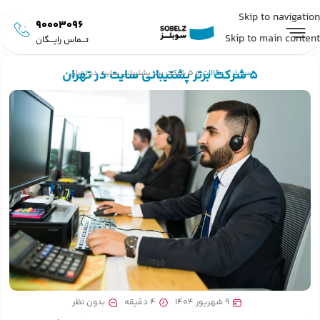
Skip to navigation
90003096
Skip to main content
تـــماس رایـــگان
5 شرکت برتر پشتیبانی سایت در تهران
سوبلز
»
مقالات
»
5 شرکت برتر پشتیبانی سایت در تهران
9 شهریور 1404
4 دقیقه
بدون نظر