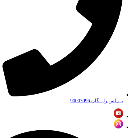
تــماس رایــگان 90003096