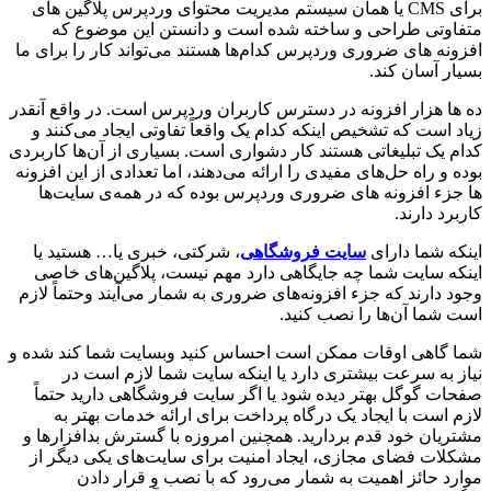
برای CMS یا همان سیستم مدیریت محتوای وردپرس پلاگین های
متفاوتی طراحی و ساخته شده است و دانستن این موضوع که
افزونه های ضروری وردپرس کدام‌ها هستند می‌تواند کار را برای ما
بسیار آسان کند.
ده ها هزار افزونه در دسترس کاربران وردپرس است. در واقع آنقدر
زیاد است که تشخیص اینکه کدام یک واقعاً تفاوتی ایجاد می‌کنند و
کدام یک تبلیغاتی هستند کار دشواری است. بسیاری از آن‌ها کاربردی
بوده و راه حل‌های مفیدی را ارائه می‌دهند، اما تعدادی از این افزونه
ها جزء افزونه های ضروری وردپرس بوده که در همه‌ی سایت‌ها
کاربرد دارند.
اینکه شما دارای
سایت فروشگاهی
، شرکتی، خبری یا… هستید یا
اینکه سایت شما چه جایگاهی دارد مهم نیست، پلاگین‌های خاصی
وجود دارند که جزء افزونه‌های ضروری به شمار می‌آیند وحتماً لازم
است شما آن‌ها را نصب کنید.
شما گاهی اوقات ممکن است احساس کنید وبسایت شما کند شده و
نیاز به سرعت بیشتری دارد یا اینکه سایت شما لازم است در
صفحات گوگل بهتر دیده شود یا اگر سایت فروشگاهی دارید حتماً
لازم است با ایجاد یک درگاه پرداخت برای ارائه خدمات بهتر به
مشتریان خود قدم بردارید. همچنین امروزه با گسترش بدافزار‌ها و
مشکلات فضای مجازی، ایجاد امنیت برای سایت‌های یکی دیگر از
موارد حائز اهمیت به شمار می‌رود که با نصب و قرار دادن